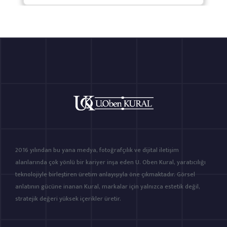
2016 yılından bu yana medya, fotoğrafçılık ve dijital iletişim
alanlarında çok yönlü bir kariyer inşa eden U. Oben Kural, yaratıcılığı
teknolojiyle birleştiren üretim anlayışıyla öne çıkmaktadır. Görsel
anlatının gücüne inanan Kural, markalar için yalnızca estetik değil,
stratejik değeri yüksek içerikler üretir.