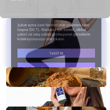
Fashion Ürün Çekimi
Şubat ayına özel fashion ürün çekimleri kare
başına 100 TL. Markanız için estetik, dikkat
çekici ve satış odaklı profesyonel görsellerle
koleksiyonunuzu öne çıkarın.
Teklif Al
Gastronomi Çekimi
Daha Fazla Bilgi
Teklif Al
Sosyal Medya Çekimi
Teklif AL
Konsept Ürün Çekimi