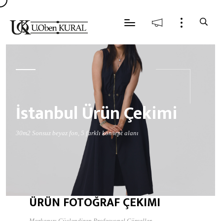
İstanbul Ürün Çekimi
30m2 Sonsuz beyaz fon, 5 farklı konsept alanı
ÜRÜN FOTOĞRAF ÇEKIMI
Markanızı Güçlendiren Profesyonel Görseller