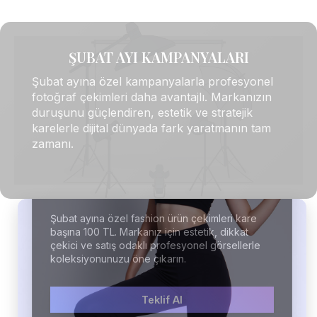
ŞUBAT AYI KAMPANYALARI
Şubat ayına özel kampanyalarla profesyonel
fotoğraf çekimleri daha avantajlı. Markanızın
duruşunu güçlendiren, estetik ve stratejik
karelerle dijital dünyada fark yaratmanın tam
zamanı.
Fashion Ürün Çekimi
Şubat ayına özel fashion ürün çekimleri kare
başına 100 TL. Markanız için estetik, dikkat
çekici ve satış odaklı profesyonel görsellerle
koleksiyonunuzu öne çıkarın.
Teklif Al