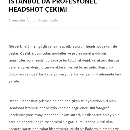
İSTANBUL’DA PROFESYONEL
HEADSHOT ÇEKIMI
Oyuncular İçin En Doğal Kadraj
Görsel kimliğin en güçlü yansıması, etkileyici bir headshot çekimi ile
başlar. Özellikle oyuncular, modeller ve profesyonel iş dünyası
temsilcileri için headshot, sadece bir fotoğraf değil; karakteri, duruşu
ve enerjiyi en doğru biçimde aktaran kişisel bir imzadır. Doğru ışık,
doğru açı ve doğal bir ifade, profesyonel bir kariyerin ilk adımında fark
yaratır.
İstanbul headshot çekimi alanında öne çıkan stüdyolardan biri olan
Headshot İstanbul, her bireyin kendine özgü enerjisini fotoğraf
karelerine yansıtmayı hedefler. Çekim süreci, klasik portre anlayışının
ötesine geçerek doğal ve samimi bir görünüm üzerine kuruludur.
Kamera karşısında rahat hissetmeniz, güçlü bir ifade yakalamanız ve