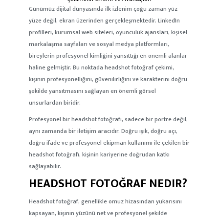
Günümüz dijital dünyasında ilk izlenim çoğu zaman yüz
yüze değil, ekran üzerinden gerçekleşmektedir. LinkedIn
profilleri, kurumsal web siteleri, oyunculuk ajansları, kişisel
markalaşma sayfaları ve sosyal medya platformları,
bireylerin profesyonel kimliğini yansıttığı en önemli alanlar
haline gelmiştir. Bu noktada
headshot fotoğraf çekimi
,
kişinin profesyonelliğini, güvenilirliğini ve karakterini doğru
şekilde yansıtmasını sağlayan en önemli görsel
unsurlardan biridir.
Profesyonel bir headshot fotoğrafı, sadece bir portre değil,
aynı zamanda bir iletişim aracıdır. Doğru ışık, doğru açı,
doğru ifade ve profesyonel ekipman kullanımı ile çekilen bir
headshot fotoğrafı, kişinin kariyerine doğrudan katkı
sağlayabilir.
HEADSHOT FOTOĞRAF NEDIR?
Headshot fotoğraf
, genellikle omuz hizasından yukarısını
kapsayan, kişinin yüzünü net ve profesyonel şekilde