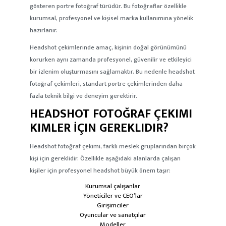
gösteren portre fotoğraf türüdür. Bu fotoğraflar özellikle
kurumsal, profesyonel ve kişisel marka kullanımına yönelik
hazırlanır.
Headshot çekimlerinde amaç, kişinin doğal görünümünü
korurken aynı zamanda profesyonel, güvenilir ve etkileyici
bir izlenim oluşturmasını sağlamaktır. Bu nedenle headshot
fotoğraf çekimleri, standart portre çekimlerinden daha
fazla teknik bilgi ve deneyim gerektirir.
HEADSHOT FOTOĞRAF ÇEKIMI
KIMLER İÇIN GEREKLIDIR?
Headshot fotoğraf çekimi, farklı meslek gruplarından birçok
kişi için gereklidir. Özellikle aşağıdaki alanlarda çalışan
kişiler için profesyonel headshot büyük önem taşır:
Kurumsal çalışanlar
Yöneticiler ve CEO’lar
Girişimciler
Oyuncular ve sanatçılar
Modeller