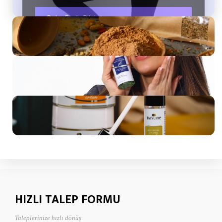
Gastronomi Çekimi
Daha Fazla Bilgi
Teklif Al
Sosyal Medya Çekimi
Teklif AL
Konsept Ürün Çekimi
Teklif Al
HIZLI TALEP FORMU
Taleplerinize hızlı dönüş