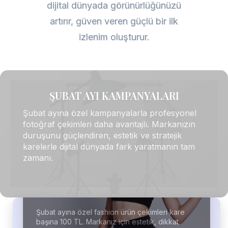
dijital dünyada görünürlüğünüzü
artırır, güven veren güçlü bir ilk
izlenim oluşturur.
ŞUBAT AYI KAMPANYALARI
Şubat ayına özel kampanyalarla profesyonel
fotoğraf çekimleri daha avantajlı. Markanızın
duruşunu güçlendiren, estetik ve stratejik
karelerle dijital dünyada fark yaratmanın tam
zamanı.
Fashion Ürün Çekimi
Şubat ayına özel fashion ürün çekimleri kare
başına 100 TL. Markanız için estetik, dikkat