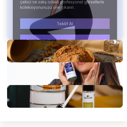
çekici ve satış odaklı profesyonel görsellerle
koleksiyonunuzu öne çıkarın.
Teklif Al
Gastronomi Çekimi
Daha Fazla Bilgi
Teklif Al
Sosyal Medya Çekimi
Teklif AL
Konsept Ürün Çekimi
Teklif Al