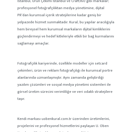
İstanbul, Ürün Çekimi İstanbul ve Craft360 gibi markalar;
profesyonel fotoğrafçılıktan medya yönetimine, dijital
PR’dan kurumsal içerik stratejilerine kadar geniş bir
yelpazede hizmet sunmaktadır. Kural, bu yapılar aracılığıyla
hem bireysel hem kurumsal markaların dijital kimliklerini
güçlendirmeyi ve hedef kitleleriyle etkili bir bağ kurmalarını
sağlamayı amaçlar.
Fotoğrafçılık kariyerinde, özellikle modeller için setcard
çekimleri, ürün ve reklam fotoğrafçılığı ile kurumsal portre
alanlarında uzmanlaşmıştır. Aynı zamanda geliştirdiği
yazılım çözümleri ve sosyal medya yönetimi sistemleri ile
görsel üretim sürecini verimliliğe ve veri odaklı stratejilere
taşır.
Kendi markası uobenkural.com.tr üzerinden üretimlerini,
projelerini ve profesyonel hizmetlerini paylaşan U. Oben